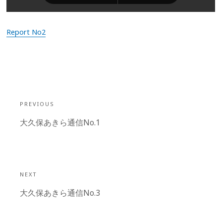
Report No2
投
稿
PREVIOUS
ナ
Previous
大久保あきら通信No.1
ビ
post:
ゲ
ー
シ
NEXT
ョ
Next
大久保あきら通信No.3
ン
post: