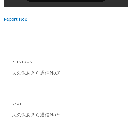
Report No8
投
稿
PREVIOUS
ナ
Previous
大久保あきら通信No.7
ビ
post:
ゲ
ー
シ
NEXT
ョ
Next
大久保あきら通信No.9
ン
post: